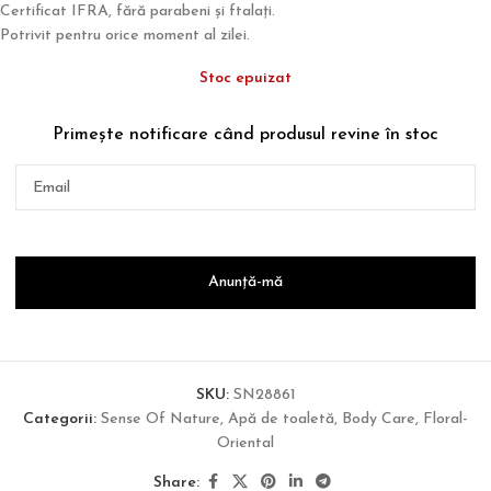
Certificat IFRA, fără parabeni și ftalați.
Potrivit pentru orice moment al zilei.
Stoc epuizat
Primește notificare când produsul revine în stoc
SKU:
SN28861
Categorii:
Sense Of Nature
,
Apă de toaletă
,
Body Care
,
Floral-
Oriental
Share: