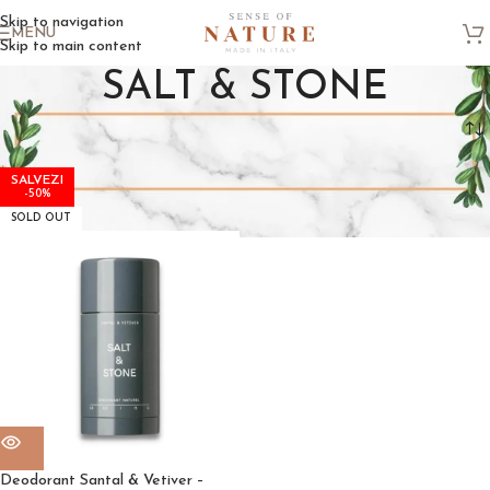
Skip to navigation
MENU
Skip to main content
SALT & STONE
Prima pagină
SALT & STONE
-50%
SOLD OUT
Deodorant Santal & Vetiver –